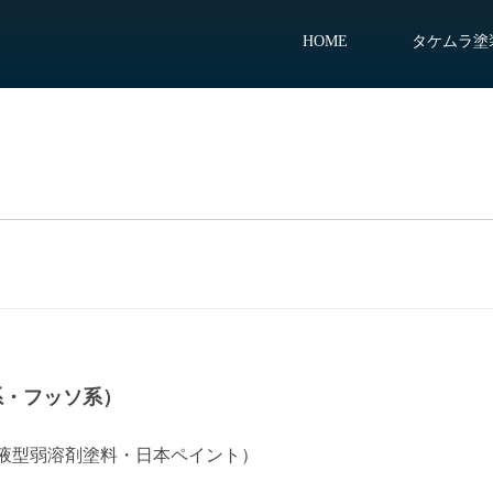
HOME
タケムラ塗
系・フッソ系）
液型弱溶剤塗料・日本ペイント）